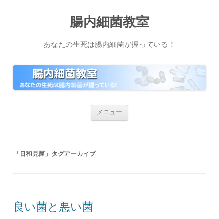
腸内細菌教室
あなたの生死は腸内細菌が握っている！
コ
メニュー
ン
テ
ン
ツ
へ
「
日和見菌
」タグアーカイブ
ス
キ
ッ
プ
良い菌と悪い菌