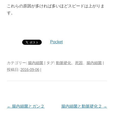
これらの原因が多ければ多いほどスピードは上がりま
す。
Pocket
カテゴリー:
腸内細菌
| タグ:
動脈硬化
、
死因
、
腸内細菌
|
投稿日:
2016-09-06
|
投
←
腸内細菌とガン２
腸内細菌と動脈硬化２
→