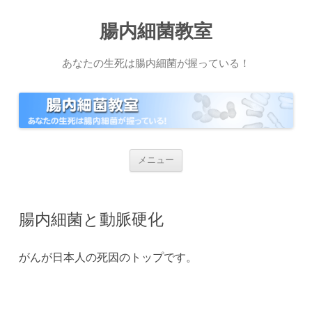
腸内細菌教室
あなたの生死は腸内細菌が握っている！
コ
メニュー
ン
テ
ン
ツ
へ
腸内細菌と動脈硬化
ス
キ
ッ
プ
がんが日本人の死因のトップです。